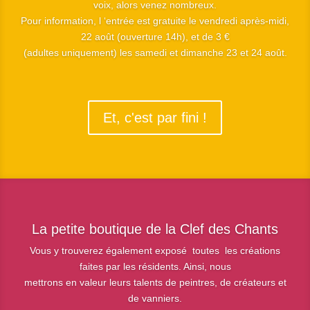
voix, alors venez nombreux.
Pour information, l ‘entrée est gratuite le vendredi après-midi,
22 août (ouverture 14h), et de 3 €
(adultes uniquement) les samedi et dimanche 23 et 24 août.
Et, c'est par fini !
La petite boutique de la Clef des Chants
Vous y trouverez également exposé toutes les créations
faites par les résidents. Ainsi, nous
mettrons en valeur leurs talents de peintres, de créateurs et
de vanniers.