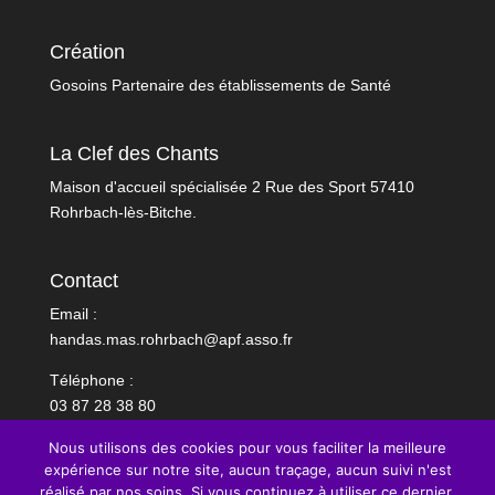
Création
Gosoins Partenaire des établissements de Santé
La Clef des Chants
Maison d'accueil spécialisée 2 Rue des Sport 57410
Rohrbach-lès-Bitche.
Contact
Email :
handas.mas.rohrbach@apf.asso.fr
Téléphone :
03 87 28 38 80
Nous utilisons des cookies pour vous faciliter la meilleure
expérience sur notre site, aucun traçage, aucun suivi n'est
réalisé par nos soins. Si vous continuez à utiliser ce dernier,